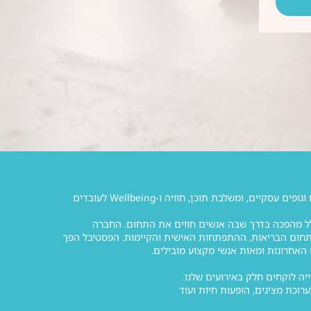
Wellfest היא החברה המובילה בישראל להפקת אירועי וולנס, ימי וולנס ואירועי חברה לחברות, ארגונים וגופים עסקיים, ומשלבת תוכן, חוויה ו-Wellbeing לעובדים
 הרחב ולחולל מהפכה בדרך שבה אנשים חווים את התחום. החברה
ל Wellfest, האירוע הגדול ביותר בישראל בתחום הבריאות, ההתפתחות האישית והקיימות. הפסטיבל הפך
ערוכת מציגים, הופעות חיות ועוד