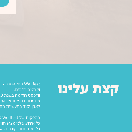
קצת עלינו
וקהלים רחבים.
לאבן יסוד בתעשיית הוולנס הישראלית, עם למעלה מ-25,000 מ
ההפקות של Wellfest מציבות סטנדרטים גבוהים, כאשר מותגים מובילים ואנשי מקצוע מובילים בתעשייה לוקחים חלק באירועים שלנו.
כל אירוע שלנו מציע חוו
כל זאת תחת קורת גג א