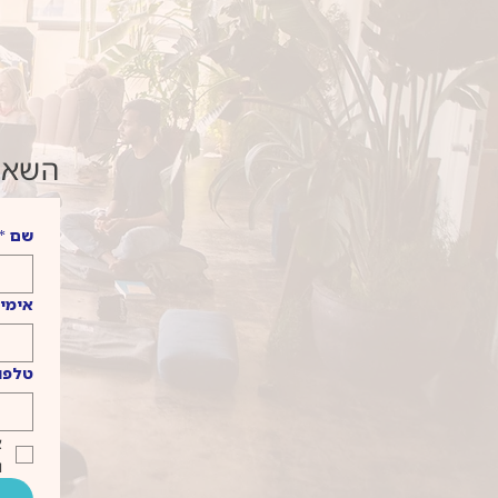
השאיר
שם
*
אימיי
טלפו
ו