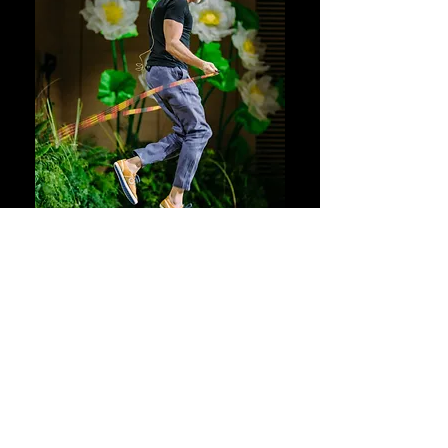
רם שכטר –
האבא של הביוהאקינג בישראל
מי שמוביל את תחום הארכת החיים בארץ עם
הוכחת ביצוע יוצאת דופן:
בגיל 60, הגיל הביולוגי שלו צעיר ב־17 שנה!
אם תשאלו את רם שכטר איך הוא הגיע
לתוצאות המדהימות