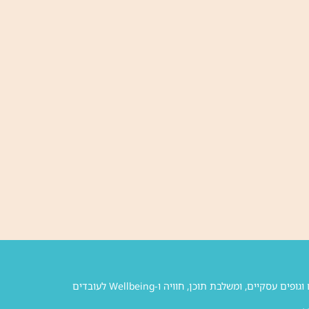
Wellfest היא החברה המובילה בישראל להפקת אירועי וולנס, ימי וולנס ואירועי חברה לחברות, ארגונים וגופים עסקיים, ומשלבת תוכן, חוויה ו-Wellbeing לעובדים