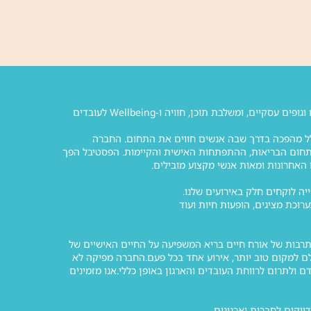
Wellfest היא החברה המובילה בישראל להפקת אירועי וולנס, ימי וולנס ואירועי חברה לחברות, ארגונים וגופים עסקיים, ומשלבת תוכן, חוויה ו-Wellbeing לעובדים
 הרחב ולחולל מהפכה בדרך שבה אנשים חווים את התחום. החברה
ל Wellfest, האירוע הגדול ביותר בישראל בתחום הבריאות, ההתפתחות האישית והקיימות. הפסטיבל הפך
ערוכת מציגים, הופעות חיות ועוד
תרבות של אורח חיים בריא המשפיעה על החיים האישיים של
ם למקום טוב יותר, אירוע אחד בכל פעם.החברה מפיקה לא
ולתרום לרווחת העובדים והארגון באופן כללי.אנו מזמינים