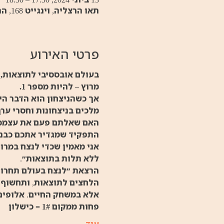
תאו הרצליה, וינגייט 168, הרצליה, ישראל
פרטי האירוע
בעולם אובססיבי לתוצאות, כ
מרוץ – להיות מספר 1.
אך כשהניצחון הוא הדבר היח
מלכים בניצחונות וחסרי ער
האם שאלתם פעם את עצמכם מ
התפקיד שמגדיר אתכם כבני
אני מאמין שכדי לנצח במרו
ללא תלות בתוצאות״.
הרצאת ״לנצח בעולם תחרות
הלחצים לתוצאות, ותחשוף מ
אלא במשחק החיים. אלופים 
פחות ממקום 1# = כישלון
עוד