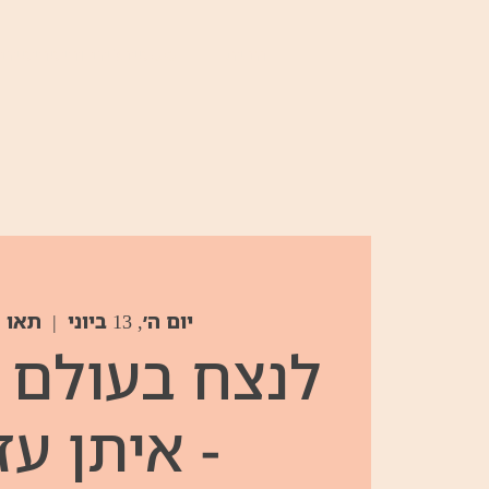
הבית
פסטיבלים וריטריטים
יום ה׳, 13 ביוני
  |  
תאו 
לנצח בעולם 
- איתן עז