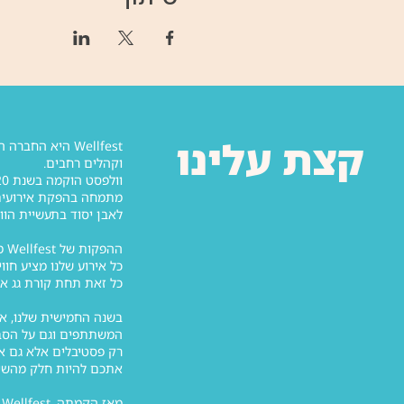
קצת עלינו
וקהלים רחבים.
לאבן יסוד בתעשיית הוולנס הישראלית, עם למעלה מ-25,000 מ
ההפקות של Wellfest מציבות סטנדרטים גבוהים, כאשר מותגים מובילים ואנשי מקצוע מובילים בתעשייה לוקחים חלק באירועים שלנו.
כל אירוע שלנו מציע חוו
כל זאת תחת קורת גג א
בשנה החמישית שלנו, אנ
המשתתפים וגם על הסבי
רק פסטיבלים אלא גם אי
אתכם להיות חלק מהשינו
מאז הקמתה, Wellfest מפיקה עשרות אירועי וולנס בשנה, מפסטיבלי וולנס רחבי היקף ועד ימי וולנס מדויקים לחברות וארגונים.